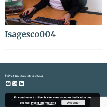
Isagesco004
Suivez moi sur les réseaux
Facebook
Instagram
LinkedIn
En continuant à utiliser le site, vous acceptez l’utilisation des
Mentions légales
Plan de site
RGPD
C.G.V
Accepter
cookies.
Plus d’informations
© 2026 ISA GESCO by Isabelle Besnard