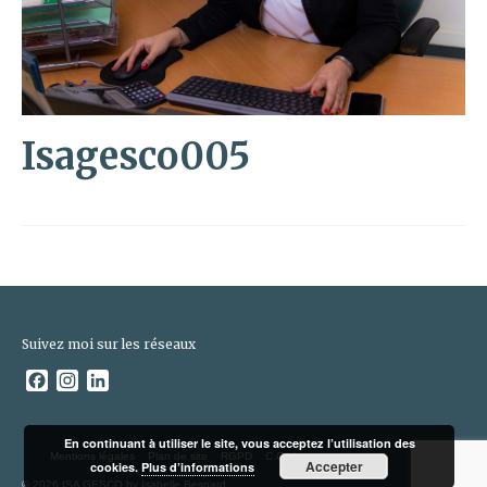
Isagesco005
Suivez moi sur les réseaux
Facebook
Instagram
LinkedIn
En continuant à utiliser le site, vous acceptez l’utilisation des
Mentions légales
Plan de site
RGPD
C.G.V
Accepter
cookies.
Plus d’informations
© 2026 ISA GESCO by Isabelle Besnard