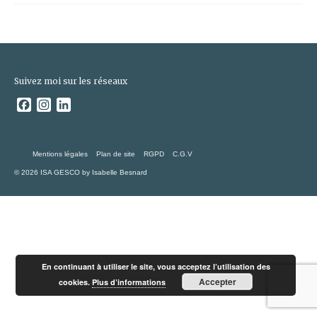
Suivez moi sur les réseaux
Facebook
Instagram
LinkedIn
Mentions légales
Plan de site
RGPD
C.G.V
© 2026 ISA GESCO by Isabelle Besnard
En continuant à utiliser le site, vous acceptez l’utilisation des
Accepter
cookies.
Plus d’informations